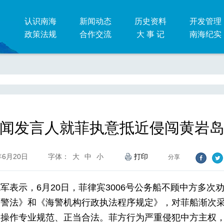
认识南海
新闻动态
历史资料
开发管理
政策法规
合作交流
大 事 记
南海纪实
闻发言人就菲执意抵近侵闯黄岩
年6月20日
字体：
大
中
小
打印
分享
军表示，6月20日，菲律宾3006号公务船不顾中方多次
海警法》和《海警机构行政执法程序规定》，对菲船渐次
场操作专业规范、正当合法。菲方行为严重侵犯中方主权