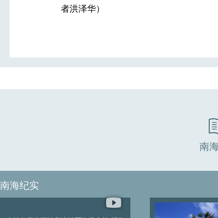
者洪泽华）
南
南海纪实