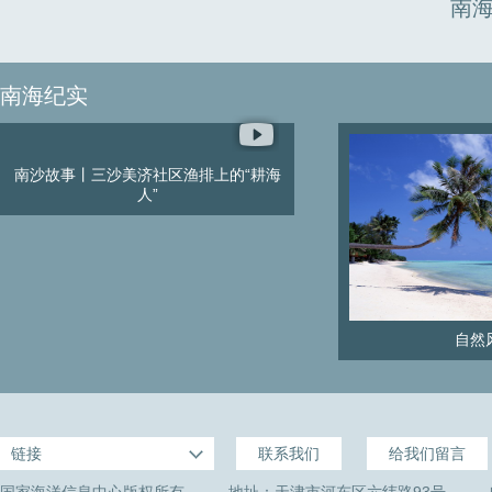
南
南海纪实
南沙故事丨三沙美济社区渔排上的“耕海
人”
自然
链接
联系我们
给我们留言