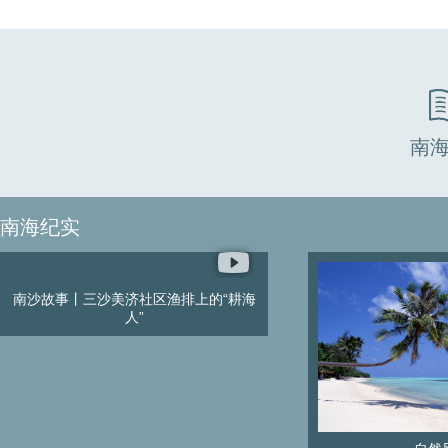
南
南海纪实
南沙故事丨三沙美济社区渔排上的“耕海
人”