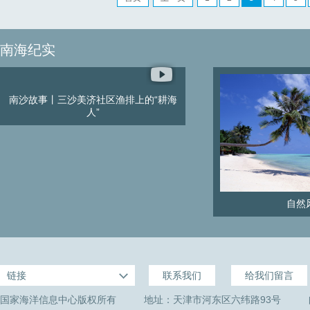
南海纪实
南沙故事丨三沙美济社区渔排上的“耕海
人”
自然
链接
联系我们
给我们留言
国家海洋信息中心版权所有
地址：天津市河东区六纬路93号