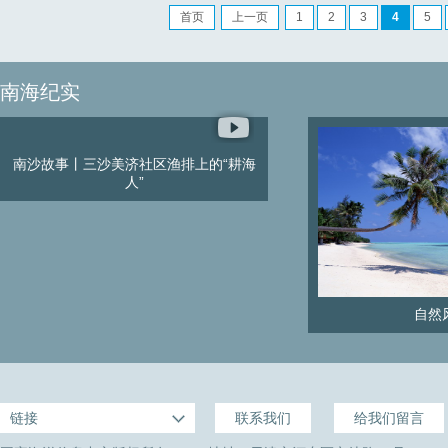
首页
上一页
1
2
3
4
5
南海纪实
南沙故事丨三沙美济社区渔排上的“耕海
人”
自然
链接
联系我们
给我们留言